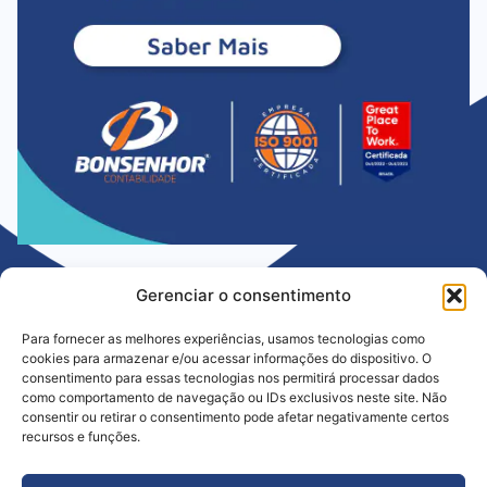
Gerenciar o consentimento
Para fornecer as melhores experiências, usamos tecnologias como
cookies para armazenar e/ou acessar informações do dispositivo. O
consentimento para essas tecnologias nos permitirá processar dados
como comportamento de navegação ou IDs exclusivos neste site. Não
consentir ou retirar o consentimento pode afetar negativamente certos
Há mais de 35 anos ajudando empresas a crescer com segurança e
recursos e funções.
confiança. Atuamos com ética, inovação e compromisso para simplificar a
gestão e fortalecer o futuro do seu negócio.