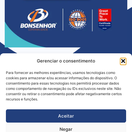
Gerenciar o consentimento
Para fornecer as melhores experiências, usamos tecnologias como
cookies para armazenar e/ou acessar informações do dispositivo. O
consentimento para essas tecnologias nos permitirá processar dados
como comportamento de navegação ou IDs exclusivos neste site. Não
consentir ou retirar o consentimento pode afetar negativamente certos
Há mais de 35 anos ajudando empresas a crescer com segurança e
recursos e funções.
confiança. Atuamos com ética, inovação e compromisso para simplificar a
gestão e fortalecer o futuro do seu negócio.
CRC PR 005900/O
Aceitar
Contato
Trabalhe Conosco
Localização
Instagram
Linkedin
POLÍTICA DE QUALIDADE
POLÍTICA DE PRIVACIDADE
Negar
POLÍTICA DE COOKIES
TERMOS E CONDIÇÕES DE USO