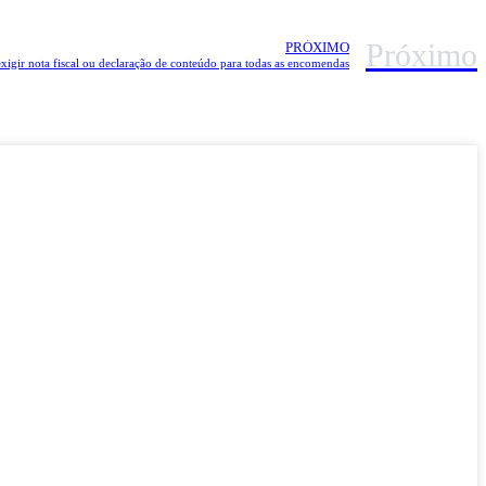
Próximo
PRÓXIMO
igir nota fiscal ou declaração de conteúdo para todas as encomendas