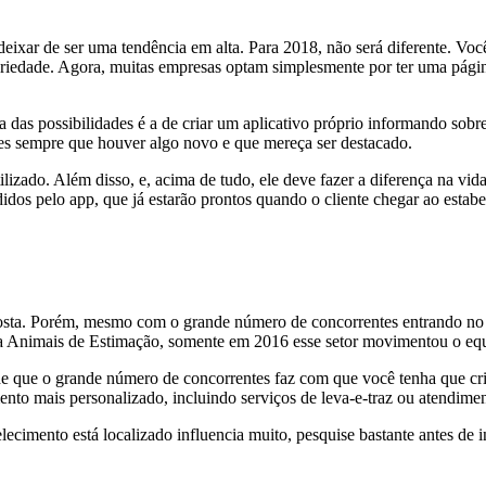
 deixar de ser uma tendência em alta. Para 2018, não será diferente. V
toriedade. Agora, muitas empresas optam simplesmente por ter uma pá
 das possibilidades é a de criar um aplicativo próprio informando sobre
es sempre que houver algo novo e que mereça ser destacado.
ilizado. Além disso, e, acima de tudo, ele deve fazer a diferença na vid
dos pelo app, que já estarão prontos quando o cliente chegar ao estab
ta. Porém, mesmo com o grande número de concorrentes entrando no me
ra Animais de Estimação, somente em 2016 esse setor movimentou o equ
e que o grande número de concorrentes faz com que você tenha que cria
nto mais personalizado, incluindo serviços de leva-e-traz ou atendime
lecimento está localizado influencia muito, pesquise bastante antes de i