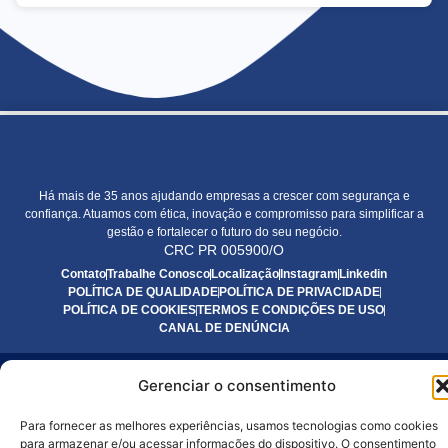
Há mais de 35 anos ajudando empresas a crescer com segurança e
confiança. Atuamos com ética, inovação e compromisso para simplificar a
gestão e fortalecer o futuro do seu negócio.
CRC PR 005900/O
Contato
Trabalhe Conosco
Localização
Instagram
Linkedin
POLÍTICA DE QUALIDADE
POLÍTICA DE PRIVACIDADE
POLÍTICA DE COOKIES
TERMOS E CONDIÇÕES DE USO
CANAL DE DENÚNCIA
Copyright 2024. Todos os direitos reservados.
Gerenciar o consentimento
Feito com Amor e Expertise por Sentido Digital.
Para fornecer as melhores experiências, usamos tecnologias como cookies
para armazenar e/ou acessar informações do dispositivo. O consentimento