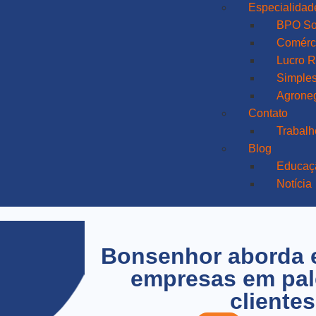
Especialidad
BPO So
Comérci
Lucro R
Simples
Agrone
Contato
Trabal
Blog
Educaç
Notícia
Bonsenhor aborda e
empresas em pal
clientes