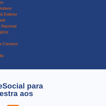
es
lutions
o Exterior
eal
 Nacional
gócio
he Conosco
ão
Social para
estra aos