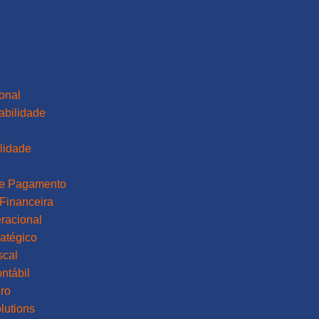
ional
abilidade
lidade
a
de Pagamento
Financeira
racional
atégico
scal
ntábil
ro
lutions