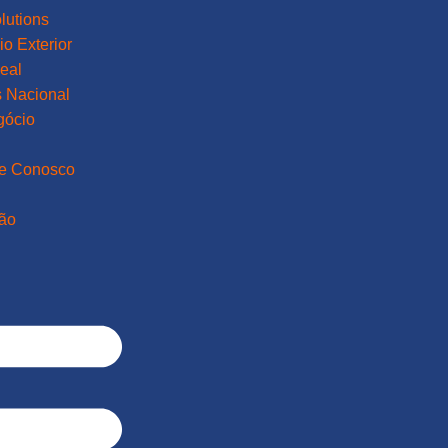
lutions
o Exterior
eal
 Nacional
gócio
he Conosco
ão