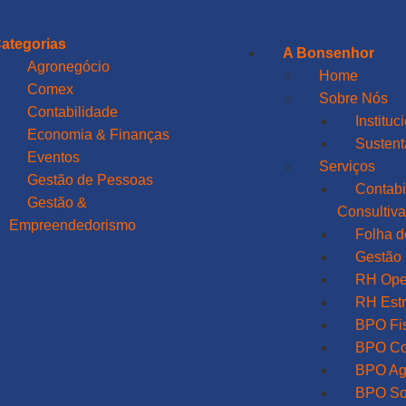
ategorias
A Bonsenhor
Agronegócio
Home
Comex
Sobre Nós
Contabilidade
Instituc
Economia & Finanças
Sustent
Eventos
Serviços
Gestão de Pessoas
Contabi
Gestão &
Consultiv
Empreendedorismo
Folha 
Gestão 
RH Ope
RH Estr
BPO Fi
BPO Co
BPO Ag
BPO So