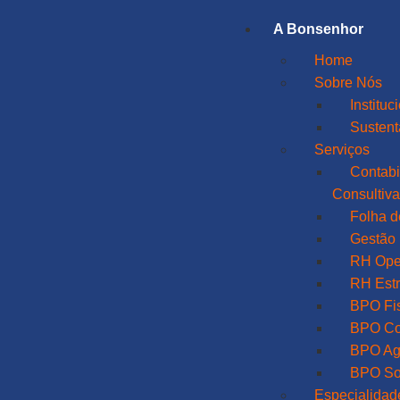
A Bonsenhor
Home
Sobre Nós
Instituc
Sustent
Serviços
Contabi
Consultiv
Folha 
Gestão 
RH Ope
RH Estr
BPO Fi
BPO Co
BPO Ag
BPO So
Especialidad