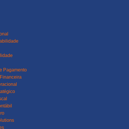
ional
abilidade
lidade
a
de Pagamento
Financeira
racional
atégico
scal
ntábil
ro
lutions
es