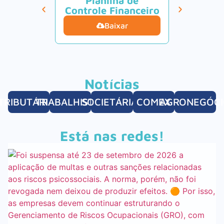
Planilha de
Calcul
Controle Financeiro
Tur
Baixar
B
Notícias
TRIBUTÁRIAS
TRABALHISTAS
SOCIETÁRIAS
COMEX
AGRONEGÓC
Está nas redes!