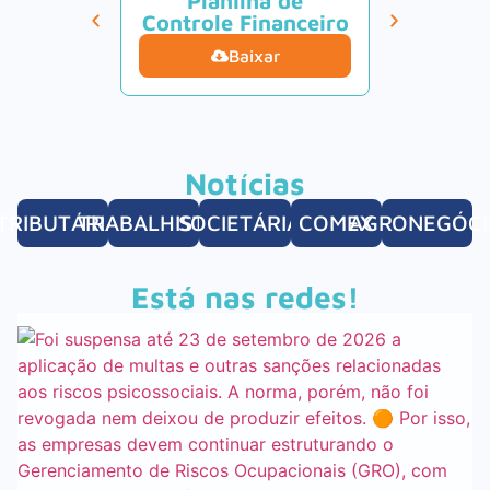
Planilha de
Calcul
Controle Financeiro
Tur
Baixar
B
Notícias
TRIBUTÁRIAS
TRABALHISTAS
SOCIETÁRIAS
COMEX
AGRONEGÓC
Está nas redes!