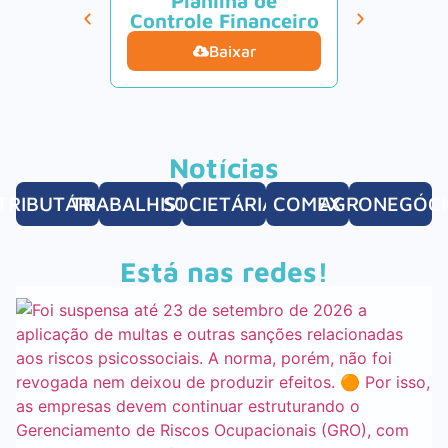
Planilha de
Calcul
Controle Financeiro
Tur
Baixar
B
Notícias
TRIBUTÁRIAS
TRABALHISTAS
SOCIETÁRIAS
COMEX
AGRONEGÓC
Está nas redes!