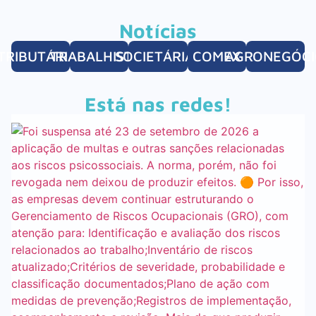
Notícias
TRIBUTÁRIAS
TRABALHISTAS
SOCIETÁRIAS
COMEX
AGRONEGÓC
Está nas redes!