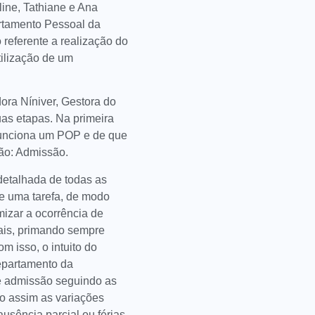
line, Tathiane e Ana
rtamento Pessoal da
referente a realização do
ilização de um
dora Níniver, Gestora do
uas etapas. Na primeira
 funciona um POP e de que
tão: Admissão.
etalhada de todas as
e uma tarefa, de modo
mizar a ocorrência de
ais, primando sempre
m isso, o intuito do
epartamento da
e admissão seguindo as
o assim as variações
ausência parcial ou férias