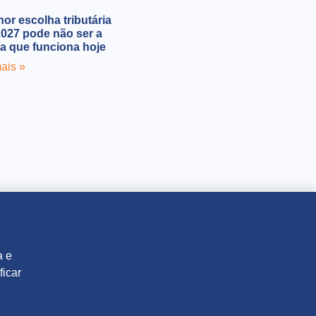
or escolha tributária
2027 pode não ser a
 que funciona hoje
ais »
a e
ficar