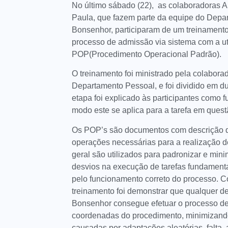
No último sábado (22), as colaboradoras A
Paula, que fazem parte da equipe do Depa
Bonsenhor, participaram de um treinamento 
processo de admissão via sistema com a ut
POP(Procedimento Operacional Padrão).
O treinamento foi ministrado pela colabora
Departamento Pessoal, e foi dividido em d
etapa foi explicado às participantes como
modo este se aplica para a tarefa em ques
Os POP’s são documentos com descrição d
operações necessárias para a realização d
geral são utilizados para padronizar e mini
desvios na execução de tarefas fundament
pelo funcionamento correto do processo. Co
treinamento foi demonstrar que qualquer d
Bonsenhor consegue efetuar o processo d
coordenadas do procedimento, minimizand
causadas por adaptações aleatórias, falta, 