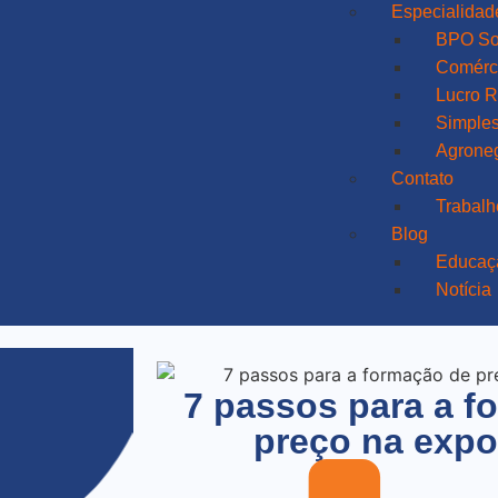
Especialidad
BPO So
Comérci
Lucro R
Simples
Agrone
Contato
Trabal
Blog
Educaç
Notícia
7 passos para a f
preço na expo