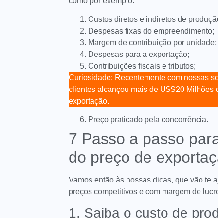
como por exemplo:
Custos diretos e indiretos de produçã
Despesas fixas do empreendimento;
Margem de contribuição por unidade;
Despesas para a exportação;
Contribuições fiscais e tributos;
Curiosidade: Recentemente com nossas s
clientes alcançou mais de U$S20 Milhões d
exportação.
Preço praticado pela concorrência.
7 Passo a passo par
do preço de exporta
Vamos então às nossas dicas, que vão te a
preços competitivos e com margem de lucr
1. Saiba o custo de pro