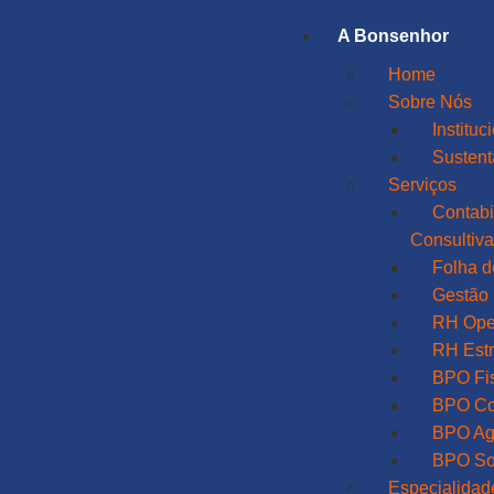
A Bonsenhor
Home
Sobre Nós
Instituc
Sustent
Serviços
Contabi
Consultiv
Folha 
Gestão 
RH Ope
RH Estr
BPO Fi
BPO Co
BPO Ag
BPO So
Especialidad