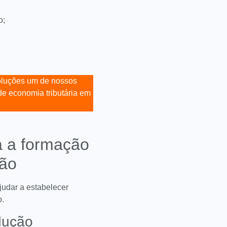
o;
oluções um de nossos
e economia tributária em
a a formação
ção
judar a estabelecer
o.
dução