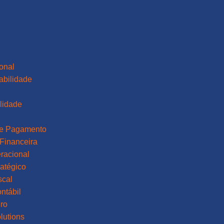
ional
abilidade
lidade
a
de Pagamento
Financeira
racional
atégico
scal
ntábil
ro
lutions