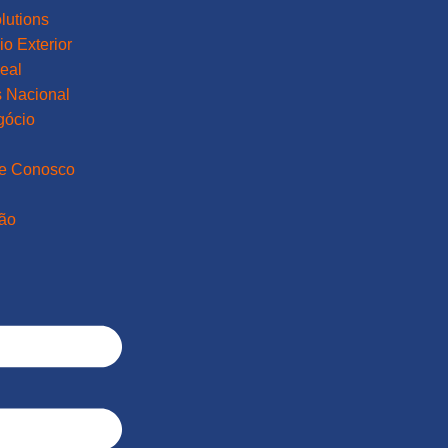
lutions
o Exterior
eal
 Nacional
gócio
he Conosco
ão