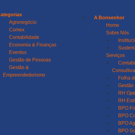
ategorias
A Bonsenhor
Agronegócio
Home
Comex
Sobre Nós
Contabilidade
Instituc
Economia & Finanças
Sustent
Eventos
Serviços
Gestão de Pessoas
Contabi
Gestão &
Consultiv
Empreendedorismo
Folha 
Gestão 
RH Ope
RH Estr
BPO Fi
BPO Co
BPO Ag
BPO So