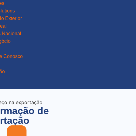
es
lutions
o Exterior
eal
 Nacional
gócio
he Conosco
ão
ormação de
rtação