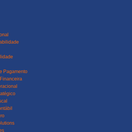
ional
abilidade
lidade
a
de Pagamento
Financeira
racional
atégico
scal
ntábil
ro
lutions
es