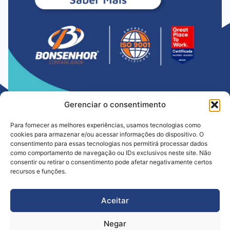
Gerenciar o consentimento
Para fornecer as melhores experiências, usamos tecnologias como
cookies para armazenar e/ou acessar informações do dispositivo. O
consentimento para essas tecnologias nos permitirá processar dados
como comportamento de navegação ou IDs exclusivos neste site. Não
consentir ou retirar o consentimento pode afetar negativamente certos
Há mais de 35 anos ajudando empresas a crescer com segurança e
recursos e funções.
confiança. Atuamos com ética, inovação e compromisso para simplificar a
gestão e fortalecer o futuro do seu negócio.
CRC PR 005900/O
Aceitar
Contato
Trabalhe Conosco
Localização
Instagram
Linkedin
POLÍTICA DE QUALIDADE
POLÍTICA DE PRIVACIDADE
Negar
POLÍTICA DE COOKIES
TERMOS E CONDIÇÕES DE USO