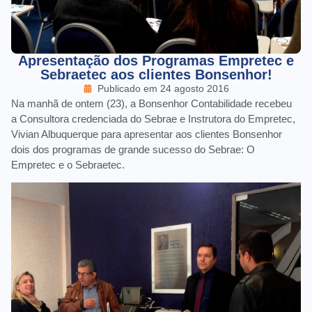
Apresentação dos Programas Empretec e
Sebraetec aos clientes Bonsenhor!
Publicado em
24 agosto 2016
Na manhã de ontem (23), a Bonsenhor Contabilidade recebeu
a Consultora credenciada do Sebrae e Instrutora do Empretec,
Vivian Albuquerque para apresentar aos clientes Bonsenhor
dois dos programas de grande sucesso do Sebrae: O
Empretec e o Sebraetec.