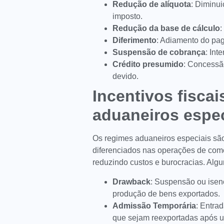
Redução de alíquota
: Diminui
imposto.
Redução da base de cálculo
:
Diferimento
: Adiamento do pag
Suspensão de cobrança
: Int
Crédito presumido
: Concessão
devido.
Incentivos fisca
aduaneiros espec
Os regimes aduaneiros especiais são
diferenciados nas operações de comérc
reduzindo custos e burocracias. Algu
Drawback
: Suspensão ou isenç
produção de bens exportados.
Admissão Temporária
: Entra
que sejam reexportadas após u