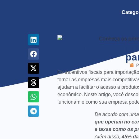
Catego
Conheça os pri
pa
P
Os incentivos fiscais para importaçã
tornar as empresas mais competitiva
ajudam a facilitar o acesso a produt
econômico. Neste artigo, você descobr
funcionam e como sua empresa pode 
De acordo com um
que operam no com
e taxas como os p
Além disso,
45% da