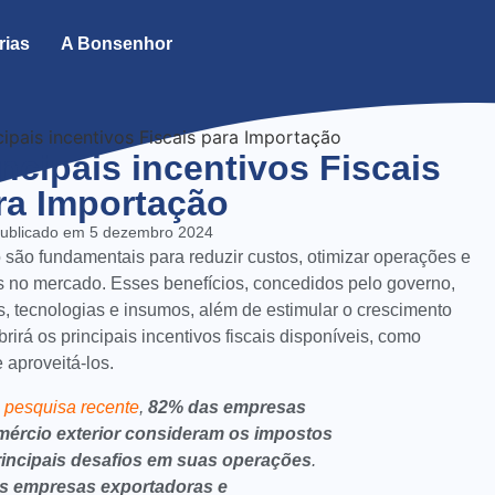
rias
A Bonsenhor
ncipais incentivos Fiscais
ra Importação
ublicado em
5 dezembro 2024
o são fundamentais para reduzir custos, otimizar operações e
s no mercado. Esses benefícios, concedidos pelo governo,
os, tecnologias e insumos, além de estimular o crescimento
irá os principais incentivos fiscais disponíveis, como
aproveitá-los.
a
pesquisa recente
,
82% das empresas
ércio exterior consideram os impostos
rincipais desafios em suas operações
.
s empresas exportadoras e