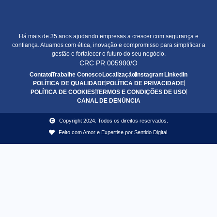
Há mais de 35 anos ajudando empresas a crescer com segurança e
confiança. Atuamos com ética, inovação e compromisso para simplificar a
gestão e fortalecer o futuro do seu negócio.
CRC PR 005900/O
Contato
Trabalhe Conosco
Localização
Instagram
Linkedin
POLÍTICA DE QUALIDADE
POLÍTICA DE PRIVACIDADE
POLÍTICA DE COOKIES
TERMOS E CONDIÇÕES DE USO
CANAL DE DENÚNCIA
Copyright 2024. Todos os direitos reservados.
Feito com Amor e Expertise por Sentido Digital.